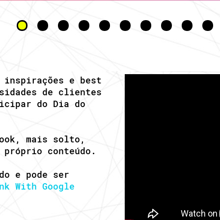
•
•
•
•
•
•
•
•
•
•
 inspirações e best
sidades de clientes
icipar do Dia do
ook, mais solto,
 próprio conteúdo.
do e pode ser
nk With Google